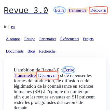
Revue 3.0
Écrire
Transmettre
Découvrir
fr
|
en
À propos
Équipe
Partenaires
Évènements
Projets
Documents
Blog
Recherche
L’ambition de Revue3.0 :
Écrire
,
Transmettre
,
Découvrir
est de repenser les
formes de production, de diffusion et de
légitimation de la connaissance en sciences
humaines (SH) à l’époque du numérique
afin que les revues savantes en SH puissent
rester les protagonistes des savoirs de
demain.