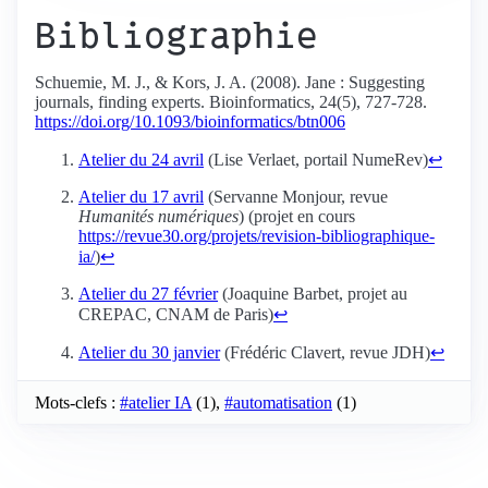
Bibliographie
Schuemie, M. J., & Kors, J. A. (2008). Jane : Suggesting
journals, finding experts. Bioinformatics, 24(5), 727‑728.
https://doi.org/10.1093/bioinformatics/btn006
Atelier du 24 avril
(Lise Verlaet, portail NumeRev)
↩
Atelier du 17 avril
(Servanne Monjour, revue
Humanités numériques
) (projet en cours
https://revue30.org/projets/revision-bibliographique-
ia/
)
↩
Atelier du 27 février
(Joaquine Barbet, projet au
CREPAC, CNAM de Paris)
↩
Atelier du 30 janvier
(Frédéric Clavert, revue JDH)
↩
Mots-clefs :
#atelier IA
(1),
#automatisation
(1)