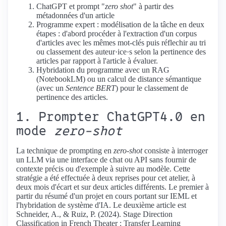
ChatGPT et prompt "
zero shot
" à partir des
métadonnées d'un article
Programme expert : modélisation de la tâche en deux
étapes : d'abord procéder à l'extraction d'un corpus
d'articles avec les mêmes mot-clés puis réflechir au tri
ou classement des auteur·ice·s selon la pertinence des
articles par rapport à l'article à évaluer.
Hybridation du programme avec un RAG
(NotebookLM) ou un calcul de distance sémantique
(avec un
Sentence BERT
) pour le classement de
pertinence des articles.
1. Prompter ChatGPT4.0 en
mode
zero-shot
La technique de prompting en
zero-shot
consiste à interroger
un LLM via une interface de chat ou API sans fournir de
contexte précis ou d'exemple à suivre au modèle. Cette
stratégie a été effectuée à deux reprises pour cet atelier, à
deux mois d'écart et sur deux articles différents. Le premier à
partir du résumé d'un projet en cours portant sur IEML et
l'hybridation de système d'IA. Le deuxième article est
Schneider, A., & Ruiz, P. (2024). Stage Direction
Classification in French Theater : Transfer Learning