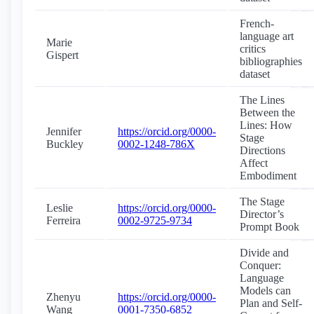
French-
language art
Marie
critics
Gispert
bibliographies
dataset
The Lines
Between the
Lines: How
Jennifer
https://orcid.org/0000-
Stage
Buckley
0002-1248-786X
Directions
Affect
Embodiment
The Stage
Leslie
https://orcid.org/0000-
Director’s
Ferreira
0002-9725-9734
Prompt Book
Divide and
Conquer:
Language
Models can
Zhenyu
https://orcid.org/0000-
Plan and Self-
Wang
0001-7350-6852