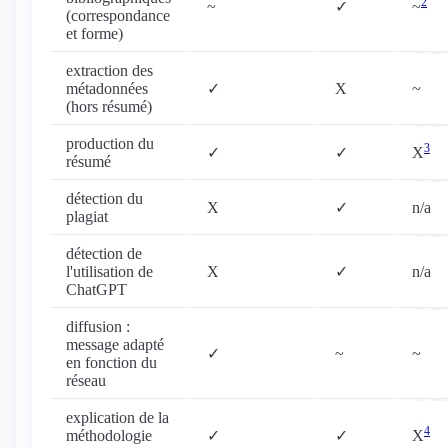
2
~
✓
~
(correspondance
et forme)
extraction des
métadonnées
✓
X
~
(hors résumé)
production du
3
✓
✓
X
résumé
détection du
X
✓
n/a
plagiat
détection de
l'utilisation de
X
✓
n/a
ChatGPT
diffusion :
message adapté
✓
~
~
en fonction du
réseau
explication de la
4
méthodologie
✓
✓
X