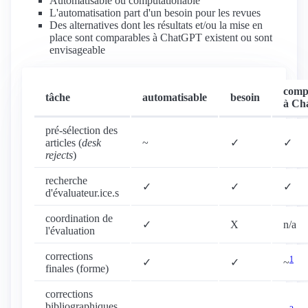
Automatisable ou computationable
L'automatisation part d'un besoin pour les revues
Des alternatives dont les résultats et/ou la mise en
place sont comparables à ChatGPT existent ou sont
envisageable
comp
tâche
automatisable
besoin
à Ch
pré-sélection des
articles (
desk
~
✓
✓
rejects
)
recherche
✓
✓
✓
d'évaluateur.ice.s
coordination de
✓
X
n/a
l'évaluation
corrections
1
✓
✓
~
finales (forme)
corrections
bibliographiques