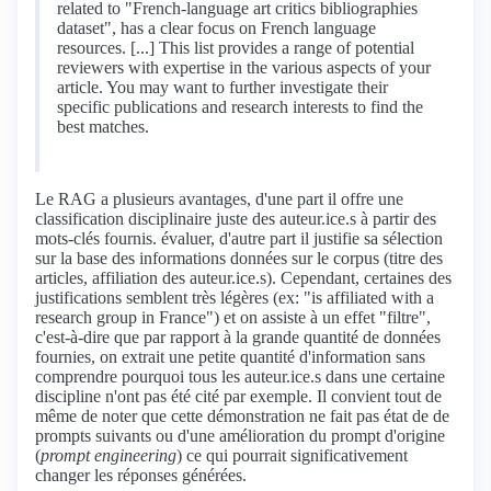
related to "French-language art critics bibliographies
dataset", has a clear focus on French language
resources. [...] This list provides a range of potential
reviewers with expertise in the various aspects of your
article. You may want to further investigate their
specific publications and research interests to find the
best matches.
Le RAG a plusieurs avantages, d'une part il offre une
classification disciplinaire juste des auteur.ice.s à partir des
mots-clés fournis. évaluer, d'autre part il justifie sa sélection
sur la base des informations données sur le corpus (titre des
articles, affiliation des auteur.ice.s). Cependant, certaines des
justifications semblent très légères (ex: "is affiliated with a
research group in France") et on assiste à un effet "filtre",
c'est-à-dire que par rapport à la grande quantité de données
fournies, on extrait une petite quantité d'information sans
comprendre pourquoi tous les auteur.ice.s dans une certaine
discipline n'ont pas été cité par exemple. Il convient tout de
même de noter que cette démonstration ne fait pas état de de
prompts suivants ou d'une amélioration du prompt d'origine
(
prompt engineering
) ce qui pourrait significativement
changer les réponses générées.