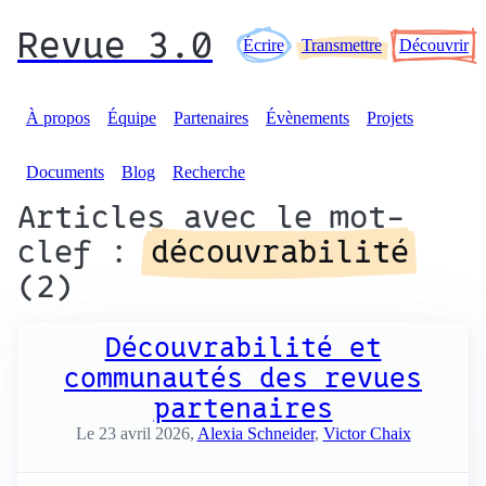
Revue 3.0
Écrire
Transmettre
Découvrir
À propos
Équipe
Partenaires
Évènements
Projets
Documents
Blog
Recherche
Articles avec le mot-
clef :
découvrabilité
(2)
Découvrabilité et
communautés des revues
partenaires
Le 23 avril 2026,
Alexia Schneider
,
Victor Chaix